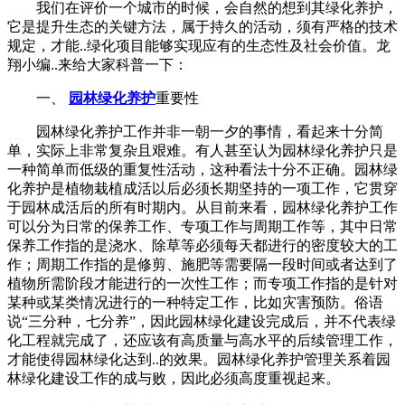
我们在评价一个城市的时候，会自然的想到其绿化养护，
它是提升生态的关键方法，属于持久的活动，须有严格的技术
规定，才能..绿化项目能够实现应有的生态性及社会价值。龙
翔小编..来给大家科普一下：
一、
园林绿化养护
重要性
园林绿化养护工作并非一朝一夕的事情，看起来十分简
单，实际上非常复杂且艰难。有人甚至认为园林绿化养护只是
一种简单而低级的重复性活动，这种看法十分不正确。园林绿
化养护是植物栽植成活以后必须长期坚持的一项工作，它贯穿
于园林成活后的所有时期内。从目前来看，园林绿化养护工作
可以分为日常的保养工作、专项工作与周期工作等，其中日常
保养工作指的是浇水、除草等必须每天都进行的密度较大的工
作；周期工作指的是修剪、施肥等需要隔一段时间或者达到了
植物所需阶段才能进行的一次性工作；而专项工作指的是针对
某种或某类情况进行的一种特定工作，比如灾害预防。俗语
说“三分种，七分养”，因此园林绿化建设完成后，并不代表绿
化工程就完成了，还应该有高质量与高水平的后续管理工作，
才能使得园林绿化达到..的效果。园林绿化养护管理关系着园
林绿化建设工作的成与败，因此必须高度重视起来。