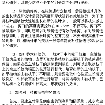
除和修剪，以减少这些不必要的部分对养分进行消耗。
（2）绿篱的修剪。在绿篱进行定植后，需要根据其具体
的生长情况和设计需要的高度和形状进行有效地修剪，为了使
得枝叶能够较快速地生长出新的枝叶来，一般可以将枝头减去
1/3左右，剪口的高度需要控制在10～5cm，不仅可以..剪口不
被暴露出来，同时还可以对绿篱进行有效的修剪。在对绿篱进
行修剪时，需要注意将枝叶剪的整齐完整，不要出现高低不一
等现象，以..植物外形的美观一般每年需要对植物进行2次及以
上的修剪。
（3）落叶乔木的修剪。一般对于中间枝干较粗，主轴枝
干较为显著的植物，应尽可能地将植物的主要枝干的枝芽进行
保留，如果这些主轴枝干的顶芽受到损伤，则可以选取该枝干
上其余生长较为端正的枝芽进行替代，培育出新的主轴枝干。
如果植物的主轴枝干并不明显，则需要选取中心位置生长情况
较良好，生长较直的枝干进行培育，将其培养为主轴枝干，已
到达树木之后能够生长高大、形状较好的效果。
5、加强对于植被病虫害的防治
首先，要建立对常见病虫害的预测和预防系统，减少病虫