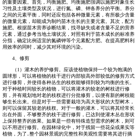
的重要因素。首先，均衡施肥。均衡施肥强调以施肥对象生长
习性及土壤类型及状况，进行氮、磷、钾各养分的平衡。养分
之间的元素平衡，同时还应包括各种微量元素，有所极少含量
的微量元素，却能成为制约苗木生长的主要元素。其次，配方
施肥。根据苗木营养诊断结果，找寻缺失或者含量不足的营养
元素，通过参考当地土壤状况，对照有利于苗木成长的标准养
分指，确定比例适宜的氮磷钾等个元素配方肥。在提高肥料利
用效率的同时，减少其对环境的污染。
4、修剪
（1）灌木的养护修剪。应该使植物保持一个较为饱满的
圆球形，可以将植物的枝干进行内部较高外部较低的修剪方式
进行修剪，并使得各种丛生的枝杈能够得到较为均衡的生长。
对于种植时间较长的植物，可以将灌木的较老的树枝进行修
剪，并有规划地对老的枝杈进行分批修剪，以便有新的树枝能
够生长出来。但是对于一些需要栽培为高大形状的大型树木，
则可以保留其较老的枝杈。对于一般的灌木，可以将其经常长
出在外面，不够整齐的枝干进行修剪，已达到使灌木丛在形状
上保持整齐的效果。如果是一些有特殊造型需求的树木，则可
以不用进行修剪。在园林绿化中，对于残留一些花朵或果实等
植物，为了..整个园林景观的完整性和美观性需要将其进行摘