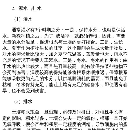
2、灌水与排水
（1）灌水
通常灌水有3个时期之分：一是，保持水分，也就是保活
水。新株种植之后，为了..成活率，就必须养根，因此，需要
大量的水分滋足，促进根系与土壤的更好结合。二是，生长
水。夏季作为植物生长的旺季，这个期间会生成大量干物质，
对水的需求量比较大，加之夏季气温高，蒸发量也大，雨水不
充足的情况下需要人工灌水。三是，冬水。冬水的作用有：由
于水的比热比较大，而且热容量较高，能有效保持某些植物不
会受到冻害；温度较高的保持能够将根系休眠推迟，保障根系
能够吸收更为充足的水分，以供蒸腾消耗的需要，而且能免于
枯梢；冬水保持充足，能让土壤有充足的储备水，即便遇有春
旱，也不会受到伤害。
（2）排水
土壤积水现象一旦出现，必须及时排出，对植株生长有一
定的影响。积水过多，土壤会失去一定的氧份，根部一旦开始
无氧呼吸，便会产生和积累一定程度的酒精，导致细胞内的蛋