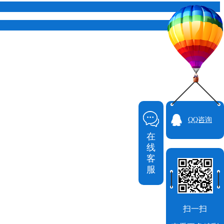
QQ咨询
在
线
客
服
扫一扫