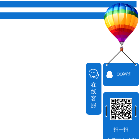
QQ咨询
在
线
客
服
扫一扫