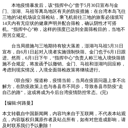
本地疫情暴发后，该“指挥中心”曾于5月30日宣布与金
门、澎湖、马祖等离岛地区有关的防疫措施：在台湾本岛飞往
三地的5处机场设立筛检站，乘飞机前往三地的旅客必须填写
14天内有无症状的健康声明并配合筛检，确认阴性才可搭
机。“指挥中心”称，这样的强度已达到全面筛检目的，当地不
用另立规定。
台当局措施与三地期待有较大落差，澎湖与马祖5月31日
宣布，自6月1日起对入境者实施强制快筛。金门也于6月1日跟
进。然而，6月1日下午，“指挥中心”负责人称三地入境快筛措
施不合规定，将发函予以撤销。金门、马祖和澎湖均回应称，
考虑到现实情况，入境全面筛检政策将继续进行。
《联合报》报道称，疫情当前，当局在疫苗问题上拿不出
解方，在防疫政策上也与各县市不同步，导致各县市防疫“走
自己的路”，这或将成为今后台湾疫情防控常态。(完)
【编辑:何路曼】
本文转载自中国新闻网，内容均来自于互联网，不代表本站观
点，内容版权归属原作者及站点所有，如有对您造成影响，请
及时联系我们予以删除！