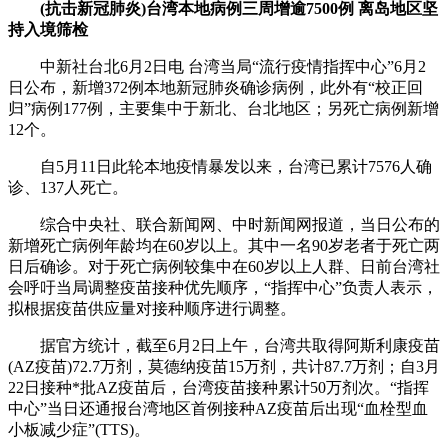
(抗击新冠肺炎)台湾本地病例三周增逾7500例 离岛地区坚
持入境筛检
中新社台北6月2日电 台湾当局“流行疫情指挥中心”6月2
日公布，新增372例本地新冠肺炎确诊病例，此外有“校正回
归”病例177例，主要集中于新北、台北地区；另死亡病例新增
12个。
自5月11日此轮本地疫情暴发以来，台湾已累计7576人确
诊、137人死亡。
综合中央社、联合新闻网、中时新闻网报道，当日公布的
新增死亡病例年龄均在60岁以上。其中一名90岁老者于死亡两
日后确诊。对于死亡病例较集中在60岁以上人群、日前台湾社
会呼吁当局调整疫苗接种优先顺序，“指挥中心”负责人表示，
拟根据疫苗供应量对接种顺序进行调整。
据官方统计，截至6月2日上午，台湾共取得阿斯利康疫苗
(AZ疫苗)72.7万剂，莫德纳疫苗15万剂，共计87.7万剂；自3月
22日接种*批AZ疫苗后，台湾疫苗接种累计50万剂次。“指挥
中心”当日还通报台湾地区首例接种AZ疫苗后出现“血栓型血
小板减少症”(TTS)。