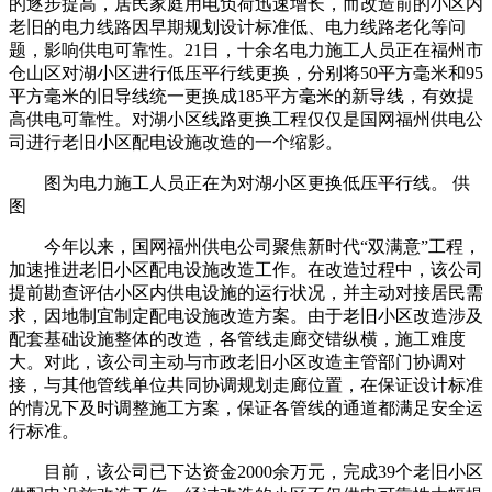
的逐步提高，居民家庭用电负荷迅速增长，而改造前的小区内
老旧的电力线路因早期规划设计标准低、电力线路老化等问
题，影响供电可靠性。21日，十余名电力施工人员正在福州市
仓山区对湖小区进行低压平行线更换，分别将50平方毫米和95
平方毫米的旧导线统一更换成185平方毫米的新导线，有效提
高供电可靠性。对湖小区线路更换工程仅仅是国网福州供电公
司进行老旧小区配电设施改造的一个缩影。
图为电力施工人员正在为对湖小区更换低压平行线。 供
图
今年以来，国网福州供电公司聚焦新时代“双满意”工程，
加速推进老旧小区配电设施改造工作。在改造过程中，该公司
提前勘查评估小区内供电设施的运行状况，并主动对接居民需
求，因地制宜制定配电设施改造方案。由于老旧小区改造涉及
配套基础设施整体的改造，各管线走廊交错纵横，施工难度
大。对此，该公司主动与市政老旧小区改造主管部门协调对
接，与其他管线单位共同协调规划走廊位置，在保证设计标准
的情况下及时调整施工方案，保证各管线的通道都满足安全运
行标准。
目前，该公司已下达资金2000余万元，完成39个老旧小区