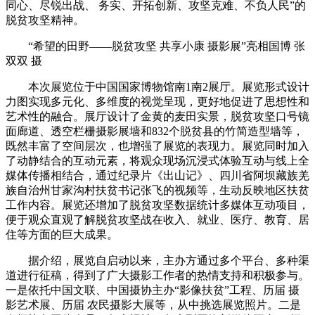
同心、尽锐出战、 务实、开拓创新、攻坚克难、不负人民”的
脱贫攻坚精神。
“希望的田野——脱贫攻坚 共享小康 摄影展”亮相国博 张
双双 摄
本次展览位于中国国家博物馆南1南2展厅。展览形式设计
力图实现多元化、多维度的视觉呈现，更好地促进了思想性和
艺术性的融合。展厅设计了金黄的麦田实景，脱贫攻坚口号镜
面廊道、透空栏栅摄影展墙和832个脱贫县的竹简造型墙等，
既然丰富了空间层次，也增强了展览的表现力。展览同时加入
了动静结合的互动元素，将观众现场沉浸式体验互动与线上全
媒体传播相结合，通过纪录片《出山记》、四川省阿坝藏族羌
族自治州甘家沟村扶贫书记张飞的视频等，生动反映地区扶贫
工作内容。展览还增加了脱贫攻坚数据统计多媒体互动项目，
便于观众直观了解脱贫攻坚战在收入、就业、医疗、教育、居
住等方面的巨大成果。
据介绍，展览自启动以来，主办方通过多个平台、多种渠
道进行征稿，得到了广大摄影工作者的热情支持和积极参与。
一是依托中国文联、中国摄协主办“影像扶贫”工程、历届 摄
影艺术展、历届 农民摄影大展等，从中挑选展览照片。二是