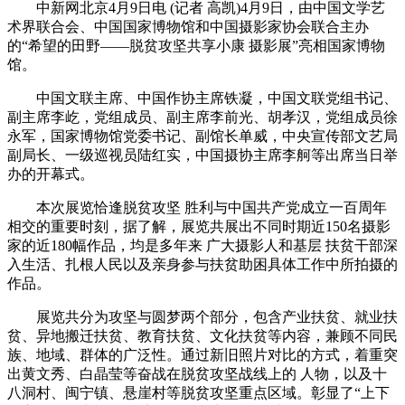
中新网北京4月9日电 (记者 高凯)4月9日，由中国文学艺
术界联合会、中国国家博物馆和中国摄影家协会联合主办
的“希望的田野——脱贫攻坚共享小康 摄影展”亮相国家博物
馆。
中国文联主席、中国作协主席铁凝，中国文联党组书记、
副主席李屹，党组成员、副主席李前光、胡孝汉，党组成员徐
永军，国家博物馆党委书记、副馆长单威，中央宣传部文艺局
副局长、一级巡视员陆红实，中国摄协主席李舸等出席当日举
办的开幕式。
本次展览恰逢脱贫攻坚 胜利与中国共产党成立一百周年
相交的重要时刻，据了解，展览共展出不同时期近150名摄影
家的近180幅作品，均是多年来 广大摄影人和基层 扶贫干部深
入生活、扎根人民以及亲身参与扶贫助困具体工作中所拍摄的
作品。
展览共分为攻坚与圆梦两个部分，包含产业扶贫、就业扶
贫、异地搬迁扶贫、教育扶贫、文化扶贫等内容，兼顾不同民
族、地域、群体的广泛性。通过新旧照片对比的方式，着重突
出黄文秀、白晶莹等奋战在脱贫攻坚战线上的 人物，以及十
八洞村、闽宁镇、悬崖村等脱贫攻坚重点区域。彰显了“上下