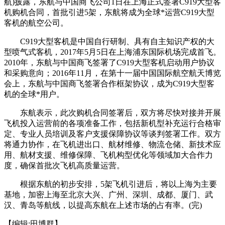
航)披露，东航与中国商飞公司1日在上海正式签署C919大型客
机购机合同，首批引进5架，东航将成为全球*运营C919大型
客机的航空公司。
C919大型客机是中国自行研制、具有自主知识产权的大
型喷气式客机，2017年5月5日在上海浦东国际机场完成首飞。
2010年，东航与中国商飞签署了C919大型客机启动用户协议
和采购意向；2016年11月，在第十一届中国国际航空航天博览
会上，东航与中国商飞签署合作框架协议，成为C919大型客
机的全球*用户。
东航表示，此次购机合同签署后，双方将尽快对接并开展
飞机投入运营前的各项准备工作，包括新机型补充运行合格审
定、专业人员培训及客户支援保障协议等谈判签署工作。双方
将通力协作，在飞机进出口、航材维修、物流仓储、新技术应
用、航材支援、维修保障、飞机构型优化等领域加大合作力
度，确保首批次飞机高质量运营。
根据东航的初步安排，5架飞机引进后，将以上海为主要
基地，加密上海至北京大兴、广州、深圳、成都、厦门、武
汉、青岛等航线，以提高东航在上述市场的占有率。(完)
【编辑:田博群】